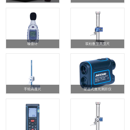
噪音计
双柱数显高度尺
手轮高度尺
望远式激光测距仪