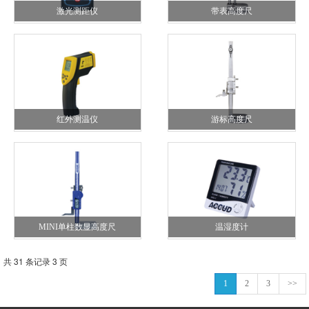
激光测距仪
带表高度尺
红外测温仪
游标高度尺
MINI单柱数显高度尺
温湿度计
共 31 条记录 3 页
1
2
3
>>