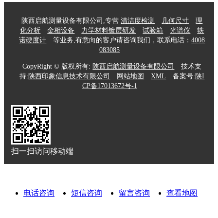
陕西启航测量设备有限公司,专营
清洁度检测
几何尺寸
理
化分析
金相设备
力学材料镀层研发
试验箱
光谱仪
轶
诺硬度计
等业务,有意向的客户请咨询我们，联系电话：
4008
083085
CopyRight © 版权所有:
陕西启航测量设备有限公司
技术支
持:
陕西印象信息技术有限公司
网站地图
XML
备案号:
陕I
CP备17013672号-1
扫一扫访问移动端
电话咨询
短信咨询
留言咨询
查看地图