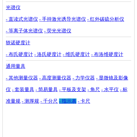
光谱仪
- 直读式光谱仪
- 手持激光诱导光谱仪
- 红外碳硫分析仪
- 等离子体光谱仪
- 荧光光谱仪
轶诺硬度计
- 布氏硬度计
- 洛氏硬度计
- 维氏硬度计
- 布洛维硬度计
通用量具
- 其他测量仪器
- 高度测量仪器
- 力学仪器
- 显微镜及影像
仪
- 套装量具
- 简易量具
- 平板及支架
- 角尺
- 水平仪
- 标
准量规
- 测厚规
- 千分尺
- 指示表
- 卡尺